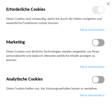
MEIN
SC
Erforderliche Cookies
KONTO
Zum
Diese Cookies sind notwendig, damit Sie durch die Seiten navigieren und
Search
Inhalt
wesentliche Funktionen nutzen können.
springen
More Information
Suchergebnisse für ""icy dock""
Marketing
Filter
Diese Cookies und ähnliche Technologien werden eingesetzt, um Ihnen
FILTERN NACH
personalisierte und dadurch relevante werbliche Inhalte anzeigen zu
können.
More Information
Ihre Suche ergab keine Treffer.
Verwandte Suchbegriffe
Analytische Cookies
"icy+dock"
Diese Cookies helfen uns, das Nutzungsverhalten besser zu verstehen.
More Information