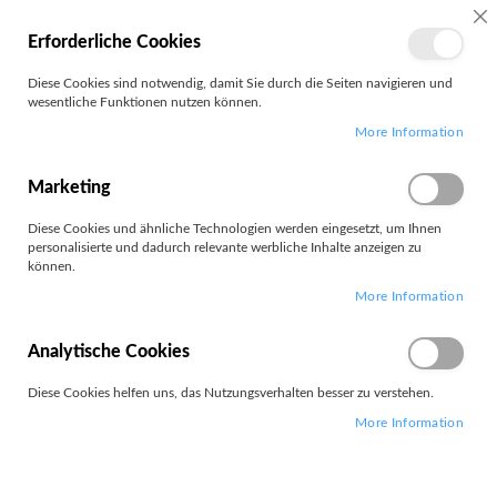
MEIN
SC
Erforderliche Cookies
KONTO
Zum
Diese Cookies sind notwendig, damit Sie durch die Seiten navigieren und
Search
Inhalt
wesentliche Funktionen nutzen können.
springen
More Information
Zubehör MP3 Player
Marketing
Diese Cookies und ähnliche Technologien werden eingesetzt, um Ihnen
personalisierte und dadurch relevante werbliche Inhalte anzeigen zu
können.
Leider können wir keine passenden Produkte zu ihrer Auswahl
More Information
finden.
Analytische Cookies
Diese Cookies helfen uns, das Nutzungsverhalten besser zu verstehen.
More Information
PARTNERS