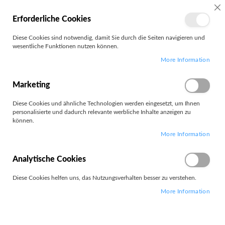
MEIN
SC
Erforderliche Cookies
KONTO
Zum
Diese Cookies sind notwendig, damit Sie durch die Seiten navigieren und
Search
Inhalt
wesentliche Funktionen nutzen können.
springen
More Information
Zubehör Voice-Over-IP
Marketing
Filter
Diese Cookies und ähnliche Technologien werden eingesetzt, um Ihnen
personalisierte und dadurch relevante werbliche Inhalte anzeigen zu
können.
Artikel
1
-
12
von
33
More Information
Absteigend
Sortieren nach
sortieren
Analytische Cookies
Diese Cookies helfen uns, das Nutzungsverhalten besser zu verstehen.
More Information