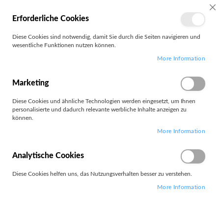
MEIN
SC
Erforderliche Cookies
KONTO
Zum
Diese Cookies sind notwendig, damit Sie durch die Seiten navigieren und
Search
Inhalt
wesentliche Funktionen nutzen können.
springen
More Information
Sonstige Messinstumente
Marketing
Filter
Diese Cookies und ähnliche Technologien werden eingesetzt, um Ihnen
personalisierte und dadurch relevante werbliche Inhalte anzeigen zu
können.
Artikel
1
-
12
von
27
More Information
Absteigend
Sortieren nach
sortieren
Analytische Cookies
Diese Cookies helfen uns, das Nutzungsverhalten besser zu verstehen.
More Information