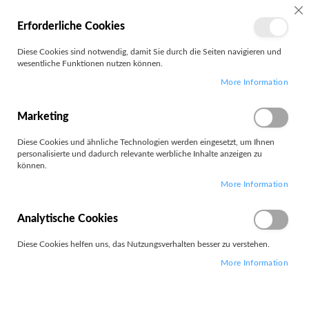
MEIN
SC
Erforderliche Cookies
KONTO
Zum
Diese Cookies sind notwendig, damit Sie durch die Seiten navigieren und
Search
Inhalt
wesentliche Funktionen nutzen können.
springen
More Information
CD/DVD-Stift
Marketing
Diese Cookies und ähnliche Technologien werden eingesetzt, um Ihnen
personalisierte und dadurch relevante werbliche Inhalte anzeigen zu
können.
1
Artikel
More Information
Absteigend
Sortieren nach
sortieren
Analytische Cookies
Diese Cookies helfen uns, das Nutzungsverhalten besser zu verstehen.
More Information