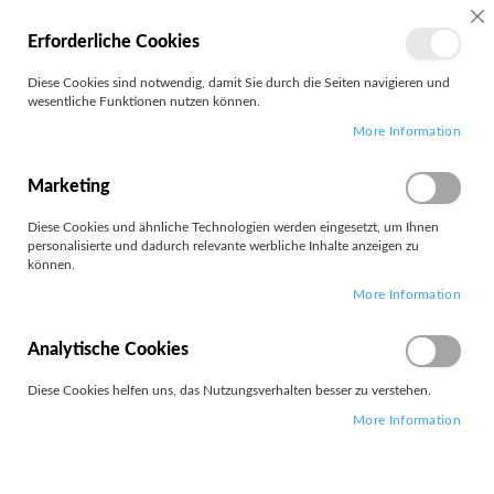
MEIN
SC
Erforderliche Cookies
KONTO
Zum
Diese Cookies sind notwendig, damit Sie durch die Seiten navigieren und
Search
Inhalt
wesentliche Funktionen nutzen können.
springen
More Information
Digitaler Foto-Rahmen
Marketing
Filter
Diese Cookies und ähnliche Technologien werden eingesetzt, um Ihnen
personalisierte und dadurch relevante werbliche Inhalte anzeigen zu
können.
5
Elemente
More Information
Absteigend
Sortieren nach
sortieren
Analytische Cookies
Diese Cookies helfen uns, das Nutzungsverhalten besser zu verstehen.
More Information