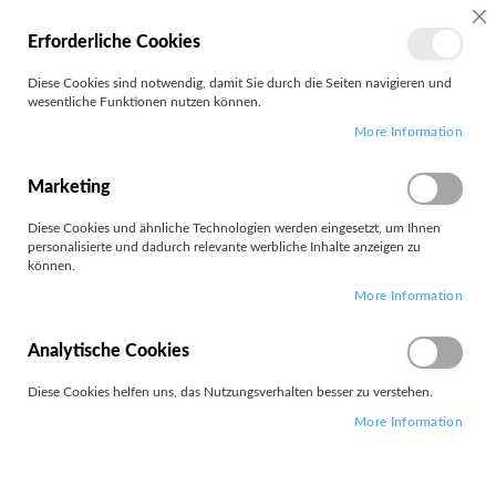
MEIN
SC
Erforderliche Cookies
KONTO
Zum
Diese Cookies sind notwendig, damit Sie durch die Seiten navigieren und
Search
Inhalt
wesentliche Funktionen nutzen können.
springen
More Information
Saugroboter
Marketing
Filter
Diese Cookies und ähnliche Technologien werden eingesetzt, um Ihnen
personalisierte und dadurch relevante werbliche Inhalte anzeigen zu
können.
11
Elemente
More Information
Absteigend
Sortieren nach
sortieren
Analytische Cookies
Diese Cookies helfen uns, das Nutzungsverhalten besser zu verstehen.
More Information