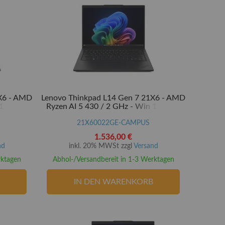
1X6 - AMD
Lenovo Thinkpad L14 Gen 7 21X6 - AMD
11 Pro -
Ryzen AI 5 430 / 2 GHz - Win 11 Pro -
1 TB SSD
Radeon 840M - 32 GB RAM - 1 TB SSD
- 35.6 cm
TCG Opal Encryption 2, NVMe - 35.6 cm
21X60022GE-CAMPUS
(14")
1.536,00 €
nd
inkl. 20% MWSt zzgl
Versand
rktagen
Abhol-/Versandbereit in 1-3 Werktagen
IN DEN WARENKORB