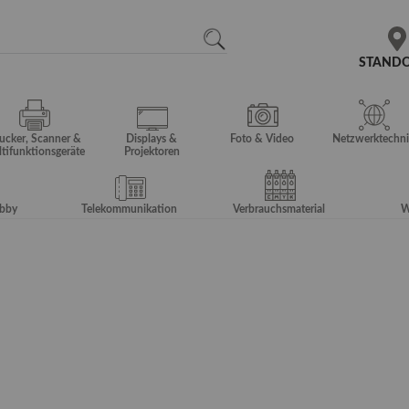
N
SEARCH
STAND
ucker, Scanner &
Displays &
Foto & Video
Netzwerktechni
tifunktionsgeräte
Projektoren
obby
Telekommunikation
Verbrauchsmaterial
W