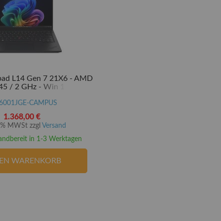
pad L14 Gen 7 21X6 - AMD
45 / 2 GHz - Win 11 Pro -
M - 16 GB RAM - 512 GB
al Encryption 2, NVMe -
6001JGE-CAMPUS
35.6 cm (14")
1.368,00 €
20% MWSt zzgl
Versand
andbereit in 1-3 Werktagen
DEN WARENKORB