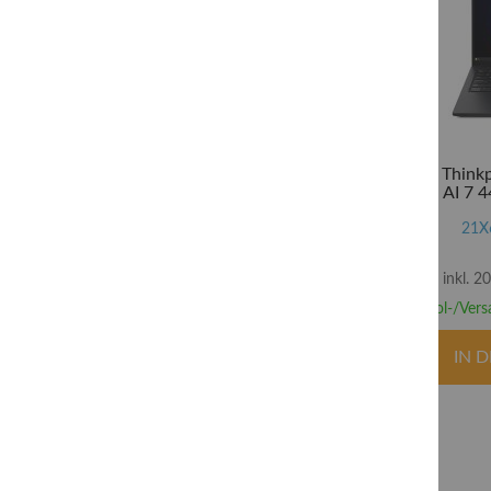
Lenovo Think
Ryzen AI 7 4
Radeon 840
SSD TCG Op
21X
inkl. 
Abhol-/Vers
IN 