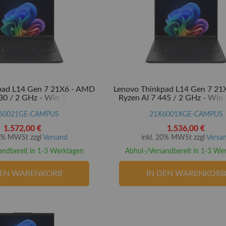
pad L14 Gen 7 21X6 - AMD
Lenovo Thinkpad L14 Gen 7 2
30 / 2 GHz - Win 11 Pro -
Ryzen AI 7 445 / 2 GHz - Win 
M - 32 GB RAM - 512 GB
Radeon 840M - 32 GB RAM -
al Encryption 2, NVMe -
60021GE-CAMPUS
SSD TCG Opal Encryption 2,
21X6001XGE-CAMPUS
35.6 cm (14")
35.6 cm (14")
1.572,00 €
1.536,00 €
20% MWSt zzgl
Versand
inkl. 20% MWSt zzgl
Versa
andbereit in 1-3 Werktagen
Abhol-/Versandbereit in 1-3 We
DEN WARENKORB
IN DEN WARENKORB