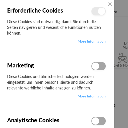
SCHLIESSE
Erforderliche Cookies
Search
Diese Cookies sind notwendig, damit Sie durch die
Seiten navigieren und wesentliche Funktionen nutzen
können.
More Information
Audio, Video &
Büroartikel
Campus
Dr
Hifi
Mul
Marketing
Server & Storage
Software
Spiel & H
Diese Cookies und ähnliche Technologien werden
Startseite
Campus
ThinkPad
L14 AMD G7
eingesetzt, um Ihnen personalisierte und dadurch
L14 AMD G7
relevante werbliche Inhalte anzeigen zu können.
More Information
7
Elemente
Filtern nach:
PREIS
Analytische Cookies