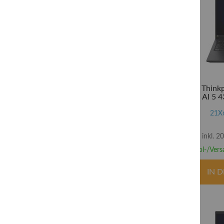
Lenovo Think
Ryzen AI 5 4
Radeon 840
SSD TCG Op
21X
inkl. 
Abhol-/Vers
IN 