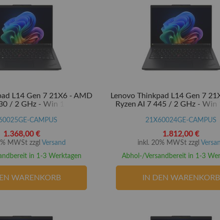
pad L14 Gen 7 21X6 - AMD
Lenovo Thinkpad L14 Gen 7 2
30 / 2 GHz - Win 11 Pro -
Ryzen AI 7 445 / 2 GHz - Win 
M - 16 GB RAM - 512 GB
Radeon 840M - 32 GB RAM - 
al Encryption 2, NVMe -
60025GE-CAMPUS
TCG Opal Encryption 2, NVMe 
21X60024GE-CAMPUS
35.6 cm (14")
(14")
1.368,00 €
1.812,00 €
20% MWSt zzgl
Versand
inkl. 20% MWSt zzgl
Versa
andbereit in 1-3 Werktagen
Abhol-/Versandbereit in 1-3 We
DEN WARENKORB
IN DEN WARENKORB