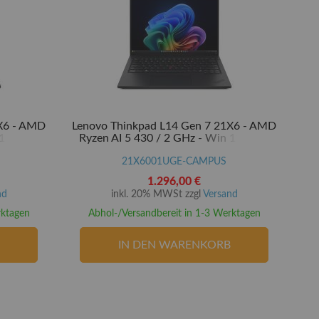
1X6 - AMD
Lenovo Thinkpad L14 Gen 7 21X6 - AMD
11 Pro -
Ryzen AI 5 430 / 2 GHz - Win 11 Pro -
 512 GB
Radeon 840M - 16 GB RAM - 512 GB
 NVMe -
SSD TCG Opal Encryption 2, NVMe -
21X6001UGE-CAMPUS
35.6 cm (14")
1.296,00 €
nd
inkl. 20% MWSt zzgl
Versand
rktagen
Abhol-/Versandbereit in 1-3 Werktagen
IN DEN WARENKORB