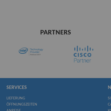
PARTNERS
SERVICES
N
LIEFERUNG
S
ÖFFNUNGSZEITEN
C
ANREISE
K