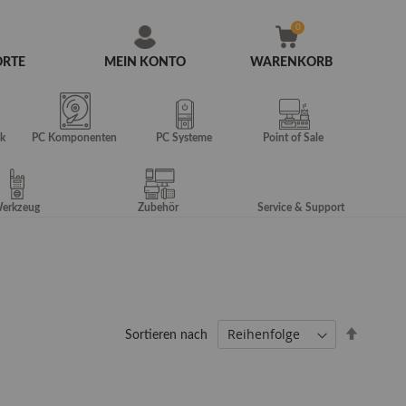
ORTE
MEIN KONTO
WARENKORB
Zum
Inhalt
springen
k
PC Komponenten
PC Systeme
Point of Sale
erkzeug
Zubehör
Service & Support
Absteig
Sortieren nach
sortiere