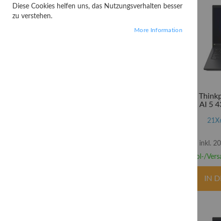
1.080,00 €
1.510,99 €
Diese Cookies helfen uns, das Nutzungsverhalten besser
zu verstehen.
OK
7 Produkte
More Information
FILTER PRICE WITH TAX
1.296
1.813
Lenovo Think
OK
Ryzen AI 5 4
7 Produkte
Radeon 840
SSD TCG Op
21X
inkl. 
Abhol-/Vers
IN 