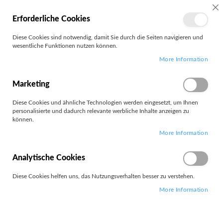
MEIN
SC
Erforderliche Cookies
KONTO
Zum
Diese Cookies sind notwendig, damit Sie durch die Seiten navigieren und
Search
Inhalt
wesentliche Funktionen nutzen können.
springen
More Information
Videorekorder
Marketing
Filter
Diese Cookies und ähnliche Technologien werden eingesetzt, um Ihnen
personalisierte und dadurch relevante werbliche Inhalte anzeigen zu
können.
5
Elemente
More Information
Absteigend
Sortieren nach
sortieren
Analytische Cookies
Diese Cookies helfen uns, das Nutzungsverhalten besser zu verstehen.
More Information