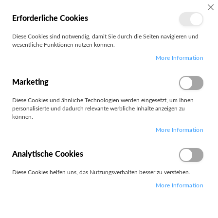
MEIN
SC
Erforderliche Cookies
KONTO
Zum
Diese Cookies sind notwendig, damit Sie durch die Seiten navigieren und
Search
Inhalt
wesentliche Funktionen nutzen können.
springen
More Information
Headset
Marketing
Filter
Diese Cookies und ähnliche Technologien werden eingesetzt, um Ihnen
personalisierte und dadurch relevante werbliche Inhalte anzeigen zu
können.
Artikel
1
-
12
von
916
More Information
Absteigend
Sortieren nach
sortieren
Analytische Cookies
Diese Cookies helfen uns, das Nutzungsverhalten besser zu verstehen.
More Information