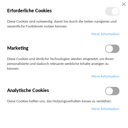
MEIN
SC
Erforderliche Cookies
KONTO
Zum
Diese Cookies sind notwendig, damit Sie durch die Seiten navigieren und
Search
Inhalt
wesentliche Funktionen nutzen können.
springen
More Information
Fixiereinheit
Marketing
Filter
Diese Cookies und ähnliche Technologien werden eingesetzt, um Ihnen
personalisierte und dadurch relevante werbliche Inhalte anzeigen zu
können.
Artikel
1
-
12
von
82
More Information
Absteigend
Sortieren nach
sortieren
Analytische Cookies
Diese Cookies helfen uns, das Nutzungsverhalten besser zu verstehen.
More Information