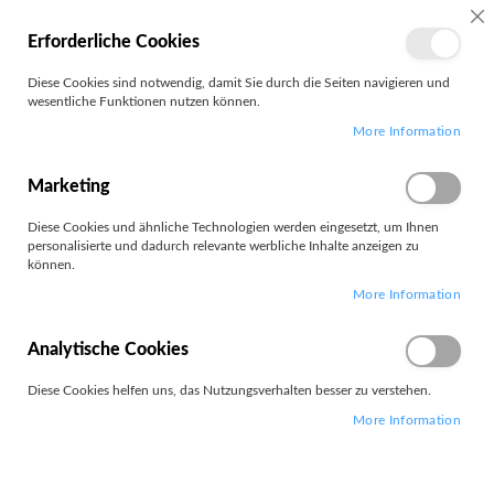
MEIN
SC
Erforderliche Cookies
KONTO
Zum
Diese Cookies sind notwendig, damit Sie durch die Seiten navigieren und
Search
Inhalt
wesentliche Funktionen nutzen können.
springen
More Information
Displayschutz
Marketing
Filter
Diese Cookies und ähnliche Technologien werden eingesetzt, um Ihnen
personalisierte und dadurch relevante werbliche Inhalte anzeigen zu
können.
Artikel
1
-
12
von
498
More Information
Absteigend
Sortieren nach
sortieren
Analytische Cookies
Diese Cookies helfen uns, das Nutzungsverhalten besser zu verstehen.
More Information