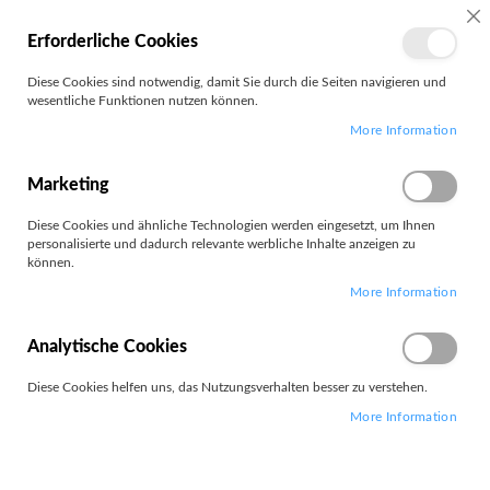
MEIN
SC
Erforderliche Cookies
KONTO
Zum
Diese Cookies sind notwendig, damit Sie durch die Seiten navigieren und
Search
Inhalt
wesentliche Funktionen nutzen können.
springen
More Information
Blade-Server
Marketing
Diese Cookies und ähnliche Technologien werden eingesetzt, um Ihnen
personalisierte und dadurch relevante werbliche Inhalte anzeigen zu
können.
Leider können wir keine passenden Produkte zu ihrer Auswahl
More Information
finden.
Analytische Cookies
Diese Cookies helfen uns, das Nutzungsverhalten besser zu verstehen.
More Information
PARTNERS