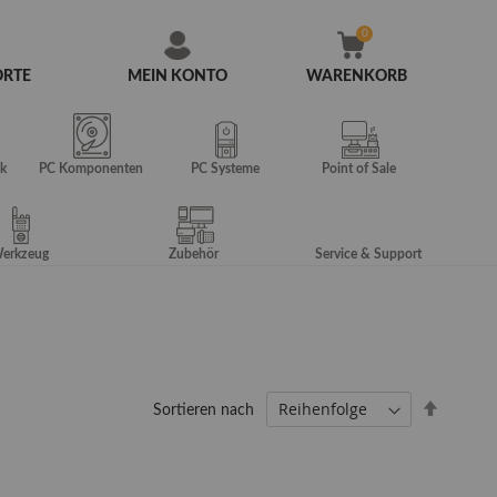
ORTE
MEIN KONTO
WARENKORB
Zum
Inhalt
springen
k
PC Komponenten
PC Systeme
Point of Sale
erkzeug
Zubehör
Service & Support
Absteig
Sortieren nach
sortiere