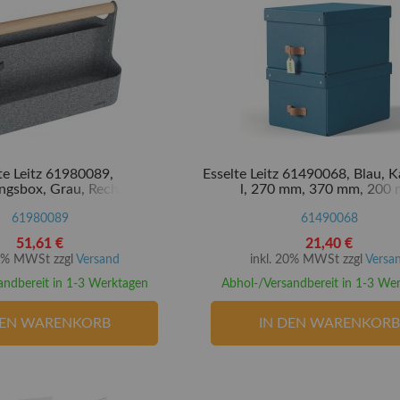
te Leitz 61980089,
Esselte Leitz 61490068, Blau, K
gsbox, Grau, Rechteckig,
l, 270 mm, 370 mm, 200
 Einfarbig, 380 mm
61980089
61490068
51,61 €
21,40 €
20% MWSt zzgl
Versand
inkl. 20% MWSt zzgl
Versa
andbereit in 1-3 Werktagen
Abhol-/Versandbereit in 1-3 We
DEN WARENKORB
IN DEN WARENKORB