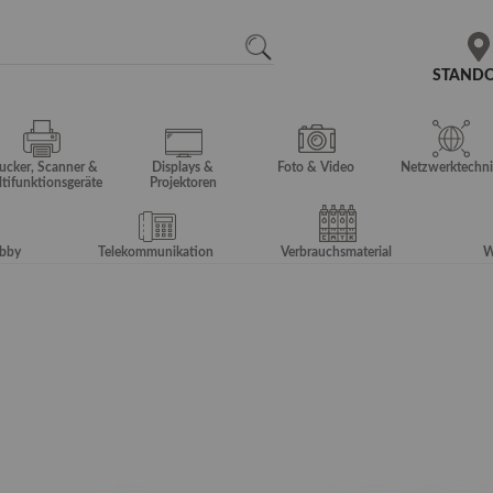
N
SEARCH
STAND
ucker, Scanner &
Displays &
Foto & Video
Netzwerktechni
tifunktionsgeräte
Projektoren
obby
Telekommunikation
Verbrauchsmaterial
W