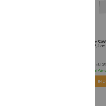
Durable 5088
(21"), 86,4 cm
inkl. 
Abhol-/Vers
IN 