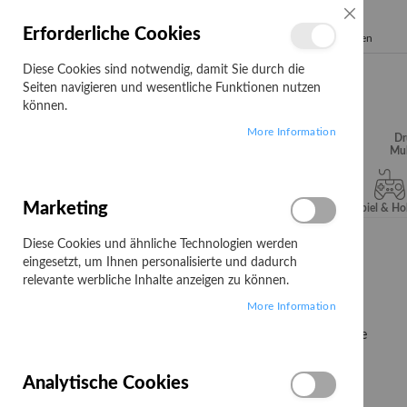
SCHLIESSE
Erforderliche Cookies
Search
Diese Cookies sind notwendig, damit Sie durch die
Seiten navigieren und wesentliche Funktionen nutzen
können.
More Information
Audio, Video &
Büroartikel
Campus
Dr
Hifi
Mul
Marketing
Server & Storage
Software
Spiel & H
Diese Cookies und ähnliche Technologien werden
Startseite
Büroartikel
Ordner & Register
eingesetzt, um Ihnen personalisierte und dadurch
Ordner & Register
relevante werbliche Inhalte anzeigen zu können.
More Information
4
Elemente
Filtern nach:
KATEGORIE
Analytische Cookies