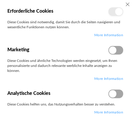
MEIN
SC
Erforderliche Cookies
KONTO
Zum
Diese Cookies sind notwendig, damit Sie durch die Seiten navigieren und
Search
Inhalt
wesentliche Funktionen nutzen können.
springen
More Information
T1g G8
Marketing
Filter
Diese Cookies und ähnliche Technologien werden eingesetzt, um Ihnen
personalisierte und dadurch relevante werbliche Inhalte anzeigen zu
können.
3
Elemente
More Information
Absteigend
Sortieren nach
sortieren
Analytische Cookies
Diese Cookies helfen uns, das Nutzungsverhalten besser zu verstehen.
More Information