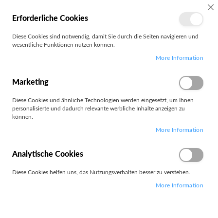
MEIN
SC
Erforderliche Cookies
KONTO
Zum
Diese Cookies sind notwendig, damit Sie durch die Seiten navigieren und
Search
Inhalt
wesentliche Funktionen nutzen können.
springen
More Information
Bohrhammer
Marketing
Diese Cookies und ähnliche Technologien werden eingesetzt, um Ihnen
personalisierte und dadurch relevante werbliche Inhalte anzeigen zu
können.
Leider können wir keine passenden Produkte zu ihrer Auswahl
More Information
finden.
Analytische Cookies
Diese Cookies helfen uns, das Nutzungsverhalten besser zu verstehen.
More Information
PARTNERS