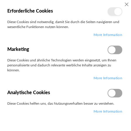
MEIN
SC
Erforderliche Cookies
KONTO
Zum
Diese Cookies sind notwendig, damit Sie durch die Seiten navigieren und
Search
Inhalt
wesentliche Funktionen nutzen können.
springen
More Information
Zubehör Telefone
Marketing
Filter
Diese Cookies und ähnliche Technologien werden eingesetzt, um Ihnen
personalisierte und dadurch relevante werbliche Inhalte anzeigen zu
können.
Artikel
1
-
12
von
169
More Information
Absteigend
Sortieren nach
sortieren
Analytische Cookies
Diese Cookies helfen uns, das Nutzungsverhalten besser zu verstehen.
More Information