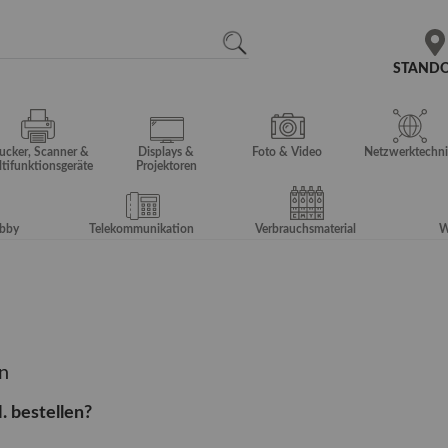
N
SEARCH
STAND
ucker, Scanner &
Displays &
Foto & Video
Netzwerktechni
tifunktionsgeräte
Projektoren
obby
Telekommunikation
Verbrauchsmaterial
W
n
 bestellen?