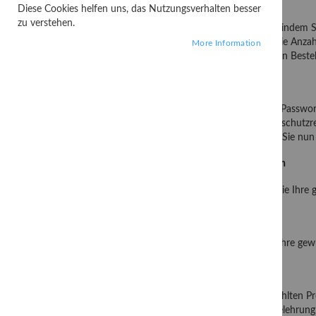
1. Warenkorb
Diese Cookies helfen uns, das Nutzungsverhalten besser
zu verstehen.
Wählen Sie die Produkte aus, die Sie bestellen möchten, indem
Absenden Ihrer Bestellung jederzeit ändern, in dem Sie die Anz
More Information
Anklicken des Buttons "Kasse" gelangen Sie zum nächsten Bestell
2. Kasse
Melden Sie sich bitte mit Ihrer eMail Adresse und Ihrem Passwort
bestellen. Ihre Daten werden unter Beachtung der datenschutzr
Dritte erfolgt nicht. Sind Sie bereits angemeldet, können Sie nu
3. Rechnungsadresse prüfen / Zahlungsweise auswählen
Überprüfen Sie nun Ihre Rechnungsadresse und geben Sie Ihre
4. Versandadresse prüfen / Versandart auswählen
Überprüfen Sie nun Ihre Versandadresse und geben Sie Ihre ge
5. Bestellvorgang abschließen / AGB und Datenschutz
Sie erhalten eine Übersicht Ihrer Bestellung: die ausgewählten 
Allgemeinen Geschäftsbedingungen
und die
Widerrufsbelehrung