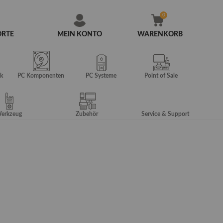
ORTE
MEIN KONTO
WARENKORB
Zum
Inhalt
springen
k
PC Komponenten
PC Systeme
Point of Sale
erkzeug
Zubehör
Service & Support