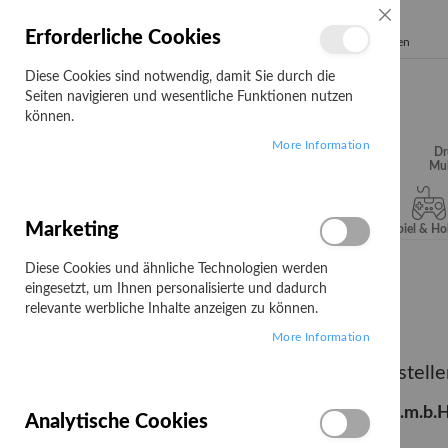
SCHLIESSE
Erforderliche Cookies
Search
Diese Cookies sind notwendig, damit Sie durch die
Seiten navigieren und wesentliche Funktionen nutzen
können.
More Information
Audio, Video &
Büroartikel
Campus
Dr
Hifi
Mul
Marketing
Server & Storage
Software
Spiel & H
Diese Cookies und ähnliche Technologien werden
Startseite
Bestellvorgang
eingesetzt, um Ihnen personalisierte und dadurch
Bestellvorgang
relevante werbliche Inhalte anzeigen zu können.
More Information
Bestellvorgang, einfach und bequem bestelle
Wie kann ich bei BA-Computer Handelsges.m.b.H.
Analytische Cookies