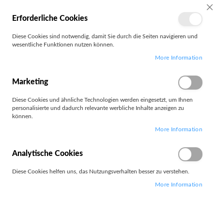
MEIN
SC
Erforderliche Cookies
KONTO
Zum
Diese Cookies sind notwendig, damit Sie durch die Seiten navigieren und
Search
Inhalt
wesentliche Funktionen nutzen können.
springen
More Information
Sonstiges Modellbau-Zubehör
Marketing
Diese Cookies und ähnliche Technologien werden eingesetzt, um Ihnen
personalisierte und dadurch relevante werbliche Inhalte anzeigen zu
können.
Leider können wir keine passenden Produkte zu ihrer Auswahl
More Information
finden.
Analytische Cookies
Diese Cookies helfen uns, das Nutzungsverhalten besser zu verstehen.
More Information
PARTNERS