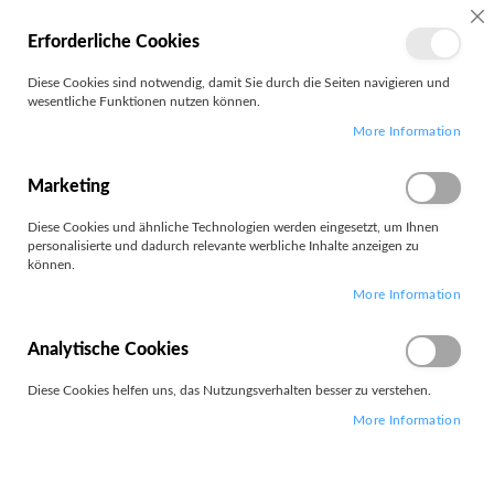
MEIN
SC
Erforderliche Cookies
KONTO
Zum
Diese Cookies sind notwendig, damit Sie durch die Seiten navigieren und
Search
Inhalt
wesentliche Funktionen nutzen können.
springen
More Information
P27u-20
Marketing
Diese Cookies und ähnliche Technologien werden eingesetzt, um Ihnen
personalisierte und dadurch relevante werbliche Inhalte anzeigen zu
können.
1
Artikel
More Information
Absteigend
Sortieren nach
sortieren
Analytische Cookies
Diese Cookies helfen uns, das Nutzungsverhalten besser zu verstehen.
More Information