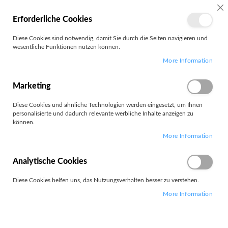
MEIN
SC
Erforderliche Cookies
KONTO
Zum
Diese Cookies sind notwendig, damit Sie durch die Seiten navigieren und
Search
Inhalt
wesentliche Funktionen nutzen können.
springen
More Information
Trageschlaufe
Marketing
Diese Cookies und ähnliche Technologien werden eingesetzt, um Ihnen
personalisierte und dadurch relevante werbliche Inhalte anzeigen zu
können.
1
Artikel
More Information
Absteigend
Sortieren nach
sortieren
Analytische Cookies
Diese Cookies helfen uns, das Nutzungsverhalten besser zu verstehen.
More Information