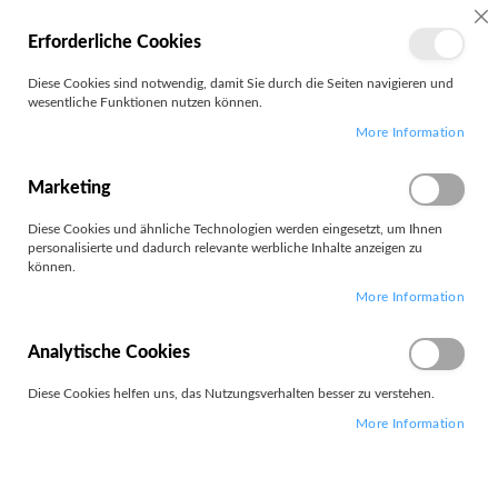
MEIN
SC
Erforderliche Cookies
KONTO
Zum
Diese Cookies sind notwendig, damit Sie durch die Seiten navigieren und
Search
Inhalt
wesentliche Funktionen nutzen können.
springen
More Information
Abisolierzange
Marketing
Diese Cookies und ähnliche Technologien werden eingesetzt, um Ihnen
personalisierte und dadurch relevante werbliche Inhalte anzeigen zu
können.
1
Artikel
More Information
Absteigend
Sortieren nach
sortieren
Analytische Cookies
Diese Cookies helfen uns, das Nutzungsverhalten besser zu verstehen.
More Information