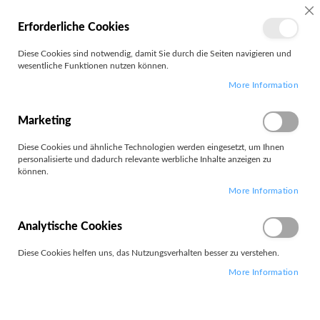
MEIN
SC
Erforderliche Cookies
KONTO
Zum
Diese Cookies sind notwendig, damit Sie durch die Seiten navigieren und
Search
Inhalt
wesentliche Funktionen nutzen können.
springen
More Information
Spezial-Papier
Marketing
Filter
Diese Cookies und ähnliche Technologien werden eingesetzt, um Ihnen
personalisierte und dadurch relevante werbliche Inhalte anzeigen zu
können.
10
Elemente
More Information
Absteigend
Sortieren nach
sortieren
Analytische Cookies
Diese Cookies helfen uns, das Nutzungsverhalten besser zu verstehen.
More Information