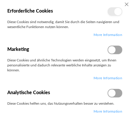
MEIN
SC
Erforderliche Cookies
KONTO
Zum
Diese Cookies sind notwendig, damit Sie durch die Seiten navigieren und
Search
Inhalt
wesentliche Funktionen nutzen können.
springen
More Information
E14 G8
Marketing
Filter
Diese Cookies und ähnliche Technologien werden eingesetzt, um Ihnen
personalisierte und dadurch relevante werbliche Inhalte anzeigen zu
können.
10
Elemente
More Information
Absteigend
Sortieren nach
sortieren
Analytische Cookies
Diese Cookies helfen uns, das Nutzungsverhalten besser zu verstehen.
More Information