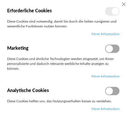
MEIN
SC
Erforderliche Cookies
KONTO
Zum
Diese Cookies sind notwendig, damit Sie durch die Seiten navigieren und
Search
Inhalt
wesentliche Funktionen nutzen können.
springen
More Information
Akku
Marketing
Filter
Diese Cookies und ähnliche Technologien werden eingesetzt, um Ihnen
personalisierte und dadurch relevante werbliche Inhalte anzeigen zu
können.
Artikel
1
-
12
von
57
More Information
Absteigend
Sortieren nach
sortieren
Analytische Cookies
Diese Cookies helfen uns, das Nutzungsverhalten besser zu verstehen.
More Information