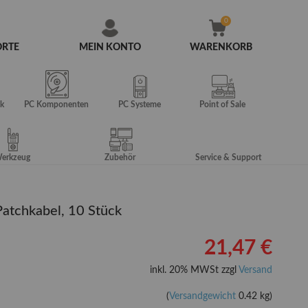
ORTE
MEIN KONTO
WARENKORB
Zum
Inhalt
springen
k
PC Komponenten
PC Systeme
Point of Sale
erkzeug
Zubehör
Service & Support
atchkabel, 10 Stück
21,47 €
inkl. 20% MWSt zzgl
Versand
(
Versandgewicht
0.42 kg)