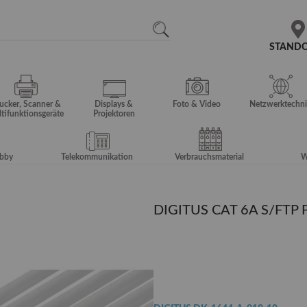
N
SEARCH
STAND
ucker, Scanner &
Displays &
Foto & Video
Netzwerktechni
tifunktionsgeräte
Projektoren
obby
Telekommunikation
Verbrauchsmaterial
W
DIGITUS CAT 6A S/FTP P