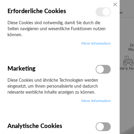
SCHLIESSE
Erforderliche Cookies
Search
Diese Cookies sind notwendig, damit Sie durch die
Seiten navigieren und wesentliche Funktionen nutzen
können.
More Information
Audio, Video &
Büroartikel
Campus
Dr
Hifi
Mul
Marketing
Server & Storage
Software
Spiel & H
Diese Cookies und ähnliche Technologien werden
Startseite
DIGITUS CAT 6A S/FTP Patchkabel, 10 Stück
eingesetzt, um Ihnen personalisierte und dadurch
Zum
relevante werbliche Inhalte anzeigen zu können.
Ende
More Information
der
Bildgalerie
springen
Analytische Cookies