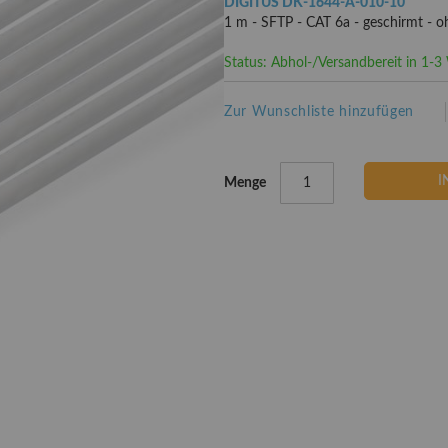
DIGITUS DK-1644-A-010-10
1 m - SFTP - CAT 6a - geschirmt - 
Status: Abhol-/Versandbereit in 1-
Zur Wunschliste hinzufügen
I
Menge