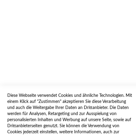
AGB/DATENSCHUTZ
WIDERRUF
BESTELLVORGANG
IMPRESSUM
WIDERRUFSFORMULAR
SERVICES
LIEFERUNG
ÖFFNUNGSZEITEN
Diese Webseite verwendet Cookies und ähnliche Technologien. Mit
ANREISE
einem Klick auf "Zustimmen" akzeptieren Sie diese Verarbeitung
ZAHLUNGSARTEN
und auch die Weitergabe Ihrer Daten an Drittanbieter. Die Daten
werden für Analysen, Retargeting und zur Ausspielung von
NAVIGATION
personalisierten Inhalten und Werbung auf unsere Seite, sowie auf
Drittanbieterseiten genutzt. Sie können die Verwendung von
SITE MAP
Cookies jederzeit einstellen, weitere Informationen, auch zur