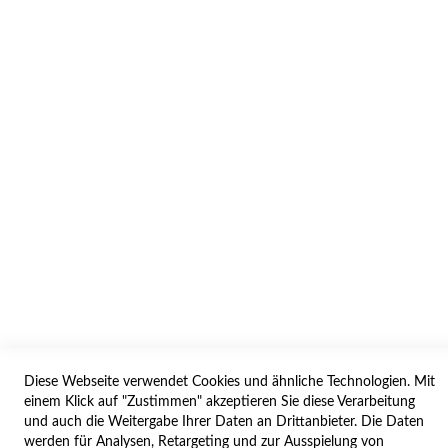
INFORMATION
AGB/DATENSCHUTZ
WIDERRUF
BESTELLVORGANG
IMPRESSUM
WIDERRUFSFORMULAR
SERVICES
LIEFERUNG
ÖFFNUNGSZEITEN
Diese Webseite verwendet Cookies und ähnliche Technologien. Mit
ANREISE
einem Klick auf "Zustimmen" akzeptieren Sie diese Verarbeitung
ZAHLUNGSARTEN
und auch die Weitergabe Ihrer Daten an Drittanbieter. Die Daten
werden für Analysen, Retargeting und zur Ausspielung von