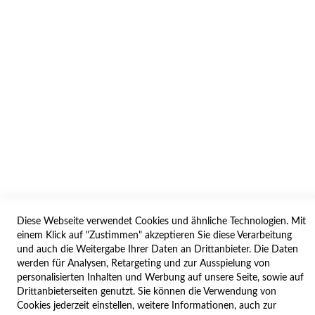
AGB/DATENSCHUTZ
WIDERRUF
BESTELLVORGANG
IMPRESSUM
WIDERRUFSFORMULAR
SERVICES
LIEFERUNG
ÖFFNUNGSZEITEN
Diese Webseite verwendet Cookies und ähnliche Technologien. Mit
ANREISE
einem Klick auf "Zustimmen" akzeptieren Sie diese Verarbeitung
ZAHLUNGSARTEN
und auch die Weitergabe Ihrer Daten an Drittanbieter. Die Daten
werden für Analysen, Retargeting und zur Ausspielung von
NAVIGATION
personalisierten Inhalten und Werbung auf unsere Seite, sowie auf
Drittanbieterseiten genutzt. Sie können die Verwendung von
SITE MAP
Cookies jederzeit einstellen, weitere Informationen, auch zur