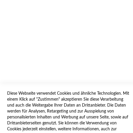
AGB/DATENSCHUTZ
WIDERRUF
BESTELLVORGANG
IMPRESSUM
WIDERRUFSFORMULAR
SERVICES
LIEFERUNG
ÖFFNUNGSZEITEN
Diese Webseite verwendet Cookies und ähnliche Technologien. Mit
ANREISE
einem Klick auf "Zustimmen" akzeptieren Sie diese Verarbeitung
ZAHLUNGSARTEN
und auch die Weitergabe Ihrer Daten an Drittanbieter. Die Daten
werden für Analysen, Retargeting und zur Ausspielung von
NAVIGATION
personalisierten Inhalten und Werbung auf unsere Seite, sowie auf
Drittanbieterseiten genutzt. Sie können die Verwendung von
SITE MAP
Cookies jederzeit einstellen, weitere Informationen, auch zur