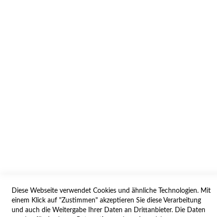
INFORMATION
AGB/DATENSCHUTZ
WIDERRUF
BESTELLVORGANG
IMPRESSUM
WIDERRUFSFORMULAR
SERVICES
LIEFERUNG
ÖFFNUNGSZEITEN
Diese Webseite verwendet Cookies und ähnliche Technologien. Mit
ANREISE
einem Klick auf "Zustimmen" akzeptieren Sie diese Verarbeitung
ZAHLUNGSARTEN
und auch die Weitergabe Ihrer Daten an Drittanbieter. Die Daten