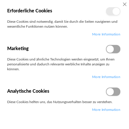
MEIN
SC
Erforderliche Cookies
KONTO
Zum
Diese Cookies sind notwendig, damit Sie durch die Seiten navigieren und
Search
Inhalt
wesentliche Funktionen nutzen können.
springen
More Information
Sonstiger Pinsel
Marketing
Diese Cookies und ähnliche Technologien werden eingesetzt, um Ihnen
personalisierte und dadurch relevante werbliche Inhalte anzeigen zu
können.
Leider können wir keine passenden Produkte zu ihrer Auswahl
More Information
finden.
Analytische Cookies
Diese Cookies helfen uns, das Nutzungsverhalten besser zu verstehen.
More Information
PARTNERS