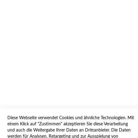
INFORMATION
AGB/DATENSCHUTZ
WIDERRUF
BESTELLVORGANG
IMPRESSUM
WIDERRUFSFORMULAR
SERVICES
LIEFERUNG
ÖFFNUNGSZEITEN
Diese Webseite verwendet Cookies und ähnliche Technologien. Mit
ANREISE
einem Klick auf "Zustimmen" akzeptieren Sie diese Verarbeitung
ZAHLUNGSARTEN
und auch die Weitergabe Ihrer Daten an Drittanbieter. Die Daten
werden für Analysen, Retargeting und zur Ausspielung von