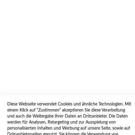
INFORMATION
AGB/DATENSCHUTZ
WIDERRUF
BESTELLVORGANG
IMPRESSUM
WIDERRUFSFORMULAR
SERVICES
LIEFERUNG
ÖFFNUNGSZEITEN
Diese Webseite verwendet Cookies und ähnliche Technologien. Mit
ANREISE
einem Klick auf "Zustimmen" akzeptieren Sie diese Verarbeitung
ZAHLUNGSARTEN
und auch die Weitergabe Ihrer Daten an Drittanbieter. Die Daten
werden für Analysen, Retargeting und zur Ausspielung von
NAVIGATION
personalisierten Inhalten und Werbung auf unsere Seite, sowie auf
Drittanbieterseiten genutzt. Sie können die Verwendung von