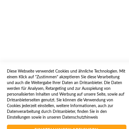
BESTELLVORGANG
IMPRESSUM
WIDERRUFSFORMULAR
SERVICES
LIEFERUNG
ÖFFNUNGSZEITEN
Diese Webseite verwendet Cookies und ähnliche Technologien. Mit
ANREISE
einem Klick auf "Zustimmen" akzeptieren Sie diese Verarbeitung
ZAHLUNGSARTEN
und auch die Weitergabe Ihrer Daten an Drittanbieter. Die Daten
werden für Analysen, Retargeting und zur Ausspielung von
NAVIGATION
personalisierten Inhalten und Werbung auf unsere Seite, sowie auf
Drittanbieterseiten genutzt. Sie können die Verwendung von
SITE MAP
Cookies jederzeit einstellen, weitere Informationen, auch zur
Datenverarbeitung durch Drittanbieter, finden Sie in den
CAMPUS BEDINGUNGEN
Einstellungen sowie in unseren
Datenschutzhinweis
KONTAKTIEREN SIE UNS