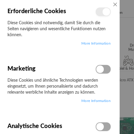
SCHLIESSE
Erforderliche Cookies
Search
Diese Cookies sind notwendig, damit Sie durch die
Seiten navigieren und wesentliche Funktionen nutzen
können.
More Information
Audio, Video &
Büroartikel
Campus
Dr
Hifi
Mul
Marketing
Server & Storage
Software
Spiel & H
Diese Cookies und ähnliche Technologien werden
Startseite
ASUS PRO H610M-C D4-CSM - Motherboard - micro ATX - LG
eingesetzt, um Ihnen personalisierte und dadurch
Zum
relevante werbliche Inhalte anzeigen zu können.
Ende
More Information
der
Bildgalerie
springen
Analytische Cookies