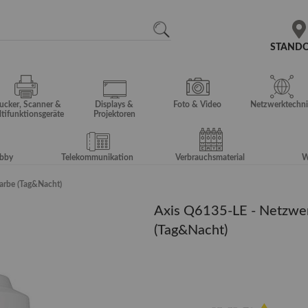
N
SEARCH
STAND
ucker, Scanner &
Displays &
Foto & Video
Netzwerktechni
tifunktionsgeräte
Projektoren
obby
Telekommunikation
Verbrauchsmaterial
W
arbe (Tag&Nacht)
Axis Q6135-LE - Netzwe
(Tag&Nacht)