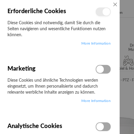
SCHLIESSE
Erforderliche Cookies
Search
Diese Cookies sind notwendig, damit Sie durch die
Seiten navigieren und wesentliche Funktionen nutzen
können.
More Information
Audio, Video &
Büroartikel
Campus
Dr
Hifi
Mul
Marketing
Server & Storage
Software
Spiel & H
Diese Cookies und ähnliche Technologien werden
Startseite
Axis Q6135-LE - Netzwerk-Überwachungskamera - PTZ - F
eingesetzt, um Ihnen personalisierte und dadurch
Zum
relevante werbliche Inhalte anzeigen zu können.
Ende
More Information
der
Bildgalerie
springen
Analytische Cookies