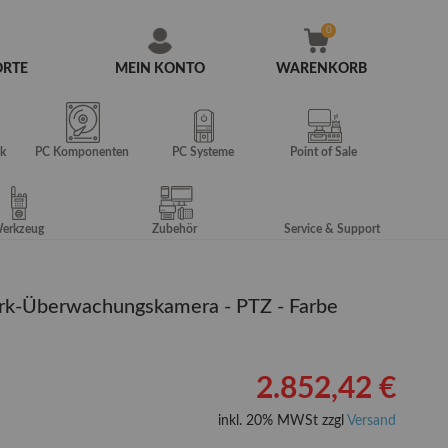
ORTE
MEIN KONTO
WARENKORB
Zum
Inhalt
springen
k
PC Komponenten
PC Systeme
Point of Sale
erkzeug
Zubehör
Service & Support
rk-Überwachungskamera - PTZ - Farbe
2.852,42 €
inkl. 20% MWSt zzgl
Versand