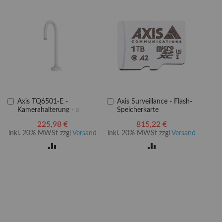
In
In
Axis TQ6501-E -
Axis Surveillance - Flash-
den
den
Kamerahalterung - auf
Speicherkarte
Warenkorb
Warenkorb
Geländer
(microSDXC-an-SD-
225,98 €
815,22 €
Adapter inbegriffen)
inkl. 20% MWSt zzgl
Versand
inkl. 20% MWSt zzgl
Versand
ZUR
ZUR
LISTE
VERGLEICHSLISTE
VERGLEICHSLISTE
EN
HINZUFÜGEN
HINZUFÜGEN