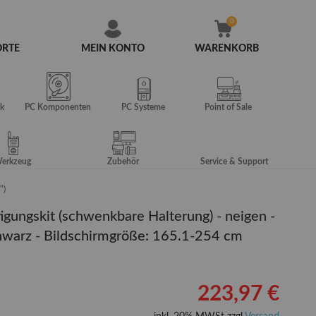
ORTE
MEIN KONTO
WARENKORB
Zum
Inhalt
springen
k
PC Komponenten
PC Systeme
Point of Sale
erkzeug
Zubehör
Service & Support
")
ungskit (schwenkbare Halterung) - neigen -
chwarz - Bildschirmgröße: 165.1-254 cm
223,97 €