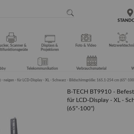
N
SEARCH
STAND
ucker, Scanner &
Displays &
Foto & Video
Netzwerktechni
tifunktionsgeräte
Projektoren
obby
Telekommunikation
Verbrauchsmaterial
W
- neigen - für LCD-Display - XL - Schwarz - Bildschirmgröße: 165.1-254 cm (65"-100
B-TECH BT9910 - Befestig
für LCD-Display - XL - S
(65"-100")