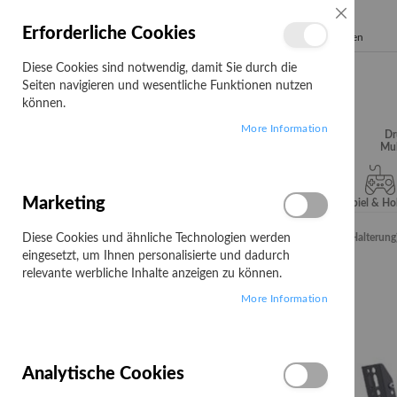
SCHLIESSE
Erforderliche Cookies
Search
Diese Cookies sind notwendig, damit Sie durch die
Seiten navigieren und wesentliche Funktionen nutzen
können.
More Information
Audio, Video &
Büroartikel
Campus
Dr
Hifi
Mul
Marketing
Server & Storage
Software
Spiel & H
Diese Cookies und ähnliche Technologien werden
Startseite
B-TECH BT9910 - Befestigungskit (schwenkbare Halterung) 
eingesetzt, um Ihnen personalisierte und dadurch
Zum
relevante werbliche Inhalte anzeigen zu können.
Ende
More Information
der
Bildgalerie
springen
Analytische Cookies