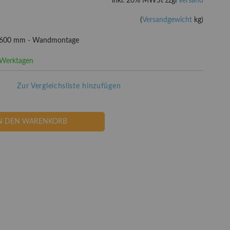
inkl. 20% MWSt zzgl
Versand
(
Versandgewicht
kg)
 x 600 mm - Wandmontage
3 Werktagen
Zur Vergleichsliste hinzufügen
N DEN WARENKORB