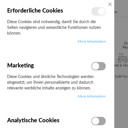
SCHLIESSE
Erforderliche Cookies
Search
Diese Cookies sind notwendig, damit Sie durch die
Seiten navigieren und wesentliche Funktionen nutzen
können.
More Information
Audio, Video &
Büroartikel
Campus
Dr
Hifi
Mul
Marketing
Server & Storage
Software
Spiel & H
Diese Cookies und ähnliche Technologien werden
Startseite
Belkin BoostCharge Pro GaN - Netzteil - PPS- und GaN-Tech
eingesetzt, um Ihnen personalisierte und dadurch
Zum
relevante werbliche Inhalte anzeigen zu können.
Ende
More Information
der
Bildgalerie
springen
Analytische Cookies