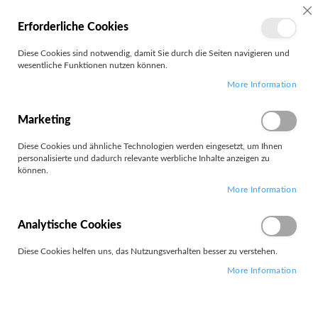
MEIN
SC
Erforderliche Cookies
KONTO
Zum
Diese Cookies sind notwendig, damit Sie durch die Seiten navigieren und
Search
Inhalt
wesentliche Funktionen nutzen können.
springen
More Information
Kreide
Marketing
Diese Cookies und ähnliche Technologien werden eingesetzt, um Ihnen
personalisierte und dadurch relevante werbliche Inhalte anzeigen zu
können.
Leider können wir keine passenden Produkte zu ihrer Auswahl
More Information
finden.
Analytische Cookies
Diese Cookies helfen uns, das Nutzungsverhalten besser zu verstehen.
More Information
PARTNERS