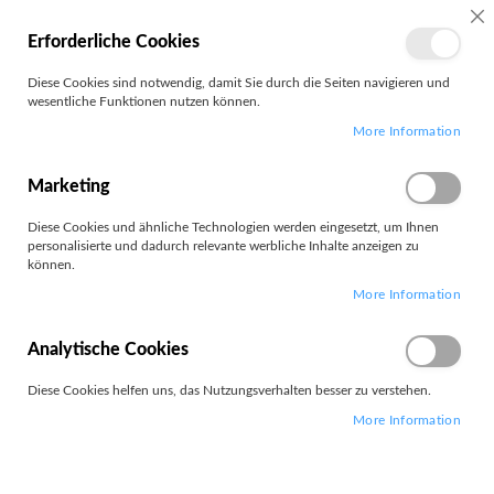
MEIN
SC
Erforderliche Cookies
KONTO
Zum
Diese Cookies sind notwendig, damit Sie durch die Seiten navigieren und
Search
Inhalt
wesentliche Funktionen nutzen können.
springen
More Information
T27hv-30
Marketing
Diese Cookies und ähnliche Technologien werden eingesetzt, um Ihnen
personalisierte und dadurch relevante werbliche Inhalte anzeigen zu
können.
Leider können wir keine passenden Produkte zu ihrer Auswahl
More Information
finden.
Analytische Cookies
Diese Cookies helfen uns, das Nutzungsverhalten besser zu verstehen.
More Information
PARTNERS