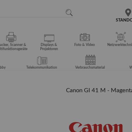
N
SEARCH
STAND
ucker, Scanner &
Displays &
Foto & Video
Netzwerktechni
tifunktionsgeräte
Projektoren
obby
Telekommunikation
Verbrauchsmaterial
W
Canon GI 41 M - Magenta -