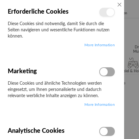
SCHLIESSE
Erforderliche Cookies
Search
Diese Cookies sind notwendig, damit Sie durch die
Seiten navigieren und wesentliche Funktionen nutzen
können.
More Information
Audio, Video &
Büroartikel
Campus
Dr
Hifi
Mul
Marketing
Server & Storage
Software
Spiel & H
Diese Cookies und ähnliche Technologien werden
Startseite
Canon GI 41 M - Magenta - original - Nachfülltinte
eingesetzt, um Ihnen personalisierte und dadurch
Zum
relevante werbliche Inhalte anzeigen zu können.
Ende
More Information
der
Bildgalerie
springen
Analytische Cookies