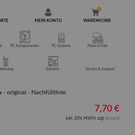
ORTE
MEIN KONTO
WARENKORB
Zum
Inhalt
springen
k
PC Komponenten
PC Systeme
Point of Sale
erkzeug
Zubehör
Service & Support
 original - Nachfülltinte
7,70 €
inkl. 20% MWSt zzgl
Versand