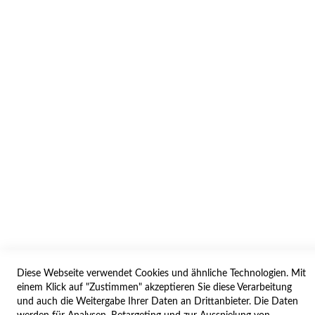
INFORMATION
AGB/DATENSCHUTZ
WIDERRUF
BESTELLVORGANG
IMPRESSUM
WIDERRUFSFORMULAR
SERVICES
LIEFERUNG
ÖFFNUNGSZEITEN
Diese Webseite verwendet Cookies und ähnliche Technologien. Mit
ANREISE
einem Klick auf "Zustimmen" akzeptieren Sie diese Verarbeitung
ZAHLUNGSARTEN
und auch die Weitergabe Ihrer Daten an Drittanbieter. Die Daten