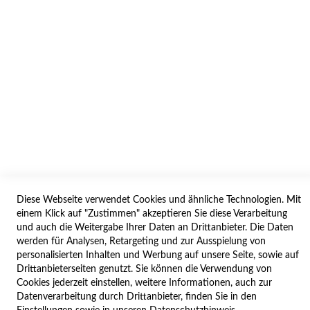
WIDERRUF
BESTELLVORGANG
IMPRESSUM
WIDERRUFSFORMULAR
SERVICES
LIEFERUNG
ÖFFNUNGSZEITEN
Diese Webseite verwendet Cookies und ähnliche Technologien. Mit
ANREISE
einem Klick auf "Zustimmen" akzeptieren Sie diese Verarbeitung
ZAHLUNGSARTEN
und auch die Weitergabe Ihrer Daten an Drittanbieter. Die Daten
werden für Analysen, Retargeting und zur Ausspielung von
NAVIGATION
personalisierten Inhalten und Werbung auf unsere Seite, sowie auf
Drittanbieterseiten genutzt. Sie können die Verwendung von
SITE MAP
Cookies jederzeit einstellen, weitere Informationen, auch zur
Datenverarbeitung durch Drittanbieter, finden Sie in den
CAMPUS BEDINGUNGEN