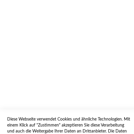
AGB/DATENSCHUTZ
WIDERRUF
BESTELLVORGANG
IMPRESSUM
WIDERRUFSFORMULAR
SERVICES
LIEFERUNG
ÖFFNUNGSZEITEN
ANREISE
ZAHLUNGSARTEN
NAVIGATION
Diese Webseite verwendet Cookies und ähnliche Technologien. Mit
einem Klick auf "Zustimmen" akzeptieren Sie diese Verarbeitung
und auch die Weitergabe Ihrer Daten an Drittanbieter. Die Daten
SITE MAP