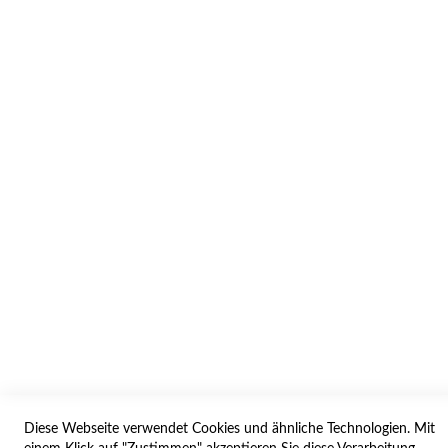
INFORMATION
AGB/DATENSCHUTZ
WIDERRUF
BESTELLVORGANG
IMPRESSUM
WIDERRUFSFORMULAR
SERVICES
LIEFERUNG
ÖFFNUNGSZEITEN
ANREISE
Diese Webseite verwendet Cookies und ähnliche Technologien. Mit
ZAHLUNGSARTEN