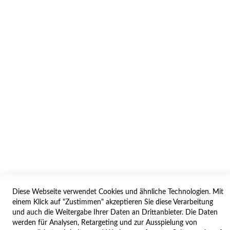
AGB/DATENSCHUTZ
WIDERRUF
BESTELLVORGANG
IMPRESSUM
WIDERRUFSFORMULAR
SERVICES
LIEFERUNG
ÖFFNUNGSZEITEN
ANREISE
ZAHLUNGSARTEN
NAVIGATION
Diese Webseite verwendet Cookies und ähnliche Technologien. Mit
einem Klick auf "Zustimmen" akzeptieren Sie diese Verarbeitung
und auch die Weitergabe Ihrer Daten an Drittanbieter. Die Daten
SITE MAP
werden für Analysen, Retargeting und zur Ausspielung von
CAMPUS BEDINGUNGEN