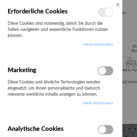
SCHLIESSE
Erforderliche Cookies
Search
Diese Cookies sind notwendig, damit Sie durch die
Seiten navigieren und wesentliche Funktionen nutzen
können.
More Information
Audio, Video &
Büroartikel
Campus
Dr
Hifi
Mul
Marketing
Server & Storage
Software
Spiel & H
Diese Cookies und ähnliche Technologien werden
Startseite
R-Go Einzelner Monitorarm Caparo - Befestigungskit (einst
eingesetzt, um Ihnen personalisierte und dadurch
Zum
relevante werbliche Inhalte anzeigen zu können.
Ende
More Information
der
Bildgalerie
springen
Analytische Cookies