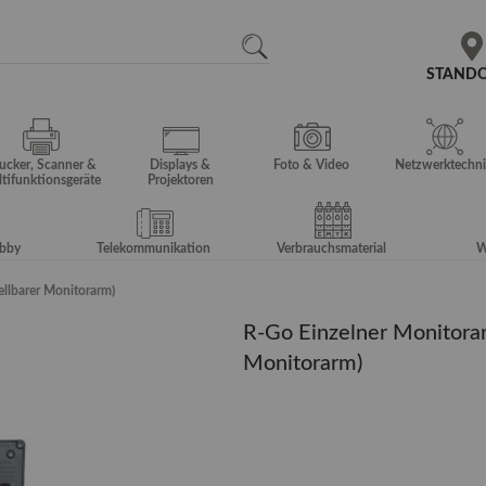
N
SEARCH
STAND
ucker, Scanner &
Displays &
Foto & Video
Netzwerktechni
tifunktionsgeräte
Projektoren
obby
Telekommunikation
Verbrauchsmaterial
W
ellbarer Monitorarm)
R-Go Einzelner Monitorarm
Monitorarm)