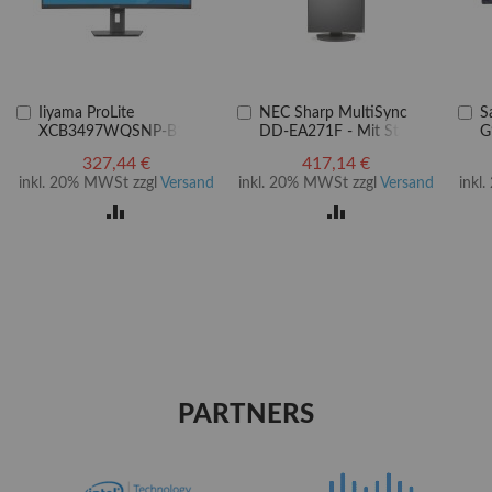
In
In
In
Iiyama ProLite
NEC Sharp MultiSync
S
den
den
d
XCB3497WQSNP-B1 -
DD-EA271F - Mit Stand -
G
Warenkorb
Warenkorb
W
LED-Monitor - gebogen -
EA Series - LED-Monitor -
G
327,44 €
417,14 €
86.4 cm (34")
68.6 cm (27")
M
inkl. 20% MWSt zzgl
Versand
inkl. 20% MWSt zzgl
Versand
inkl
g
ZUR
ZUR
LISTE
VERGLEICHSLISTE
VERGLEICHSLISTE
EN
HINZUFÜGEN
HINZUFÜGEN
PARTNERS