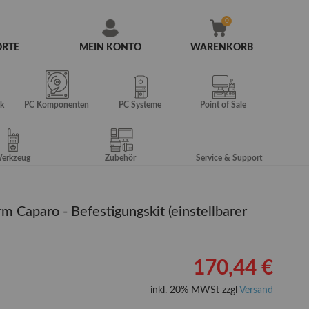
ORTE
MEIN KONTO
WARENKORB
Zum
Inhalt
springen
k
PC Komponenten
PC Systeme
Point of Sale
erkzeug
Zubehör
Service & Support
 Caparo - Befestigungskit (einstellbarer
170,44 €
inkl. 20% MWSt zzgl
Versand