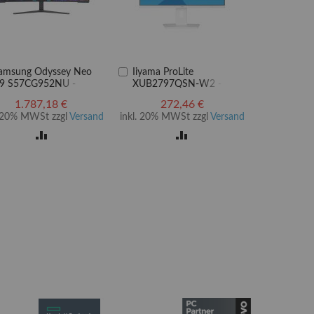
In
amsung Odyssey Neo
Iiyama ProLite
en
den
9 S57CG952NU -
XUB2797QSN-W2 -
arenkorb
Warenkorb
95NC Series - QLED-
LED-Monitor - 68.5 cm
1.787,18 €
272,46 €
onitor - Gaming -
(27")
. 20% MWSt zzgl
Versand
inkl. 20% MWSt zzgl
Versand
ebogen - 144 cm (57")
ZUR
ZUR
VERGLEICHSLISTE
VERGLEICHSLISTE
HINZUFÜGEN
HINZUFÜGEN