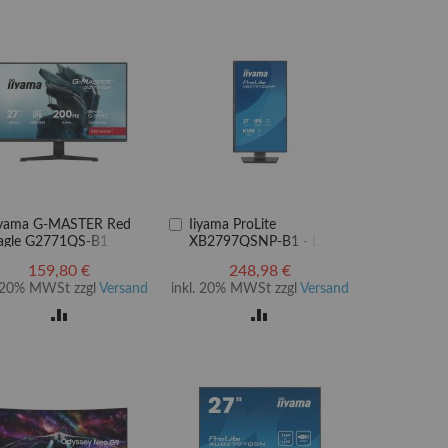
In
iyama G-MASTER Red
Iiyama ProLite
en
den
agle G2771QS-B1 -
XB2797QSNP-B1 - LED-
arenkorb
Warenkorb
ED-Monitor - Gaming -
Monitor - 68.6 cm (27")
159,80 €
248,98 €
9 cm (27")
. 20% MWSt zzgl
Versand
inkl. 20% MWSt zzgl
Versand
ZUR
ZUR
VERGLEICHSLISTE
VERGLEICHSLISTE
HINZUFÜGEN
HINZUFÜGEN