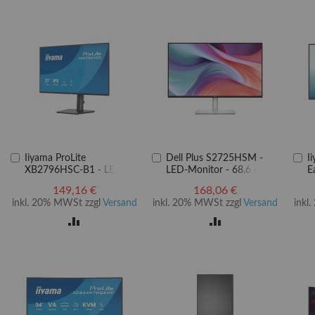
In
In
In
Iiyama ProLite
Dell Plus S2725HSM -
I
den
den
d
XB2796HSC-B1 - LED-
LED-Monitor - 68.6 cm
E
Warenkorb
Warenkorb
W
Monitor - 68.6 cm (27")
(27")
L
149,16 €
168,06 €
6
inkl. 20% MWSt zzgl
Versand
inkl. 20% MWSt zzgl
Versand
inkl
ZUR
ZUR
LISTE
VERGLEICHSLISTE
VERGLEICHSLISTE
EN
HINZUFÜGEN
HINZUFÜGEN