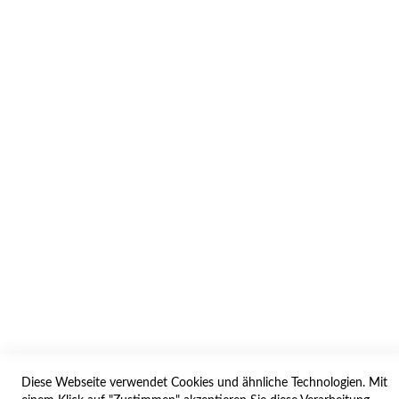
INFORMATION
AGB/DATENSCHUTZ
WIDERRUF
BESTELLVORGANG
IMPRESSUM
WIDERRUFSFORMULAR
SERVICES
LIEFERUNG
ÖFFNUNGSZEITEN
ANREISE
Diese Webseite verwendet Cookies und ähnliche Technologien. Mit