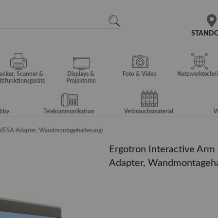
N
SEARCH
STAND
ucker, Scanner &
Displays &
Foto & Video
Netzwerktechni
tifunktionsgeräte
Projektoren
obby
Telekommunikation
Verbrauchsmaterial
W
m, VESA-Adapter, Wandmontagehalterung)
Ergotron Interactive Arm
Adapter, Wandmontageha