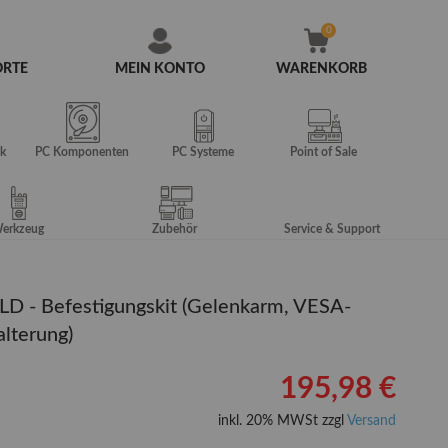
ORTE
MEIN KONTO
WARENKORB
Zum
Inhalt
springen
k
PC Komponenten
PC Systeme
Point of Sale
erkzeug
Zubehör
Service & Support
 LD - Befestigungskit (Gelenkarm, VESA-
lterung)
195,98 €
inkl. 20% MWSt zzgl
Versand