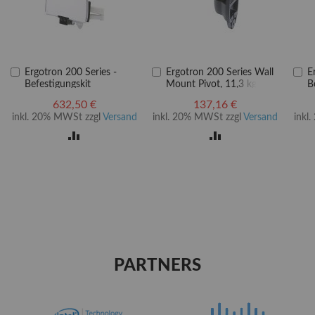
In
In
In
Ergotron 200 Series -
Ergotron 200 Series Wall
E
den
den
d
Befestigungskit
Mount Pivot, 11,3 kg, 61
B
Warenkorb
Warenkorb
W
(Gelenkarm,
cm (24"), 75 x 75 mm,
(
632,50 €
137,16 €
Tastaturablage mit
100 x 100 mm, Schwarz
T
inkl. 20% MWSt zzgl
Versand
inkl. 20% MWSt zzgl
Versand
inkl
linker/rechter
l
Mausablage, Barcode-
M
ZUR
ZUR
Scanner-Halter) - für
S
LCD-Display / PC-
L
LISTE
VERGLEICHSLISTE
VERGLEICHSLISTE
Ausrüstung - Stahl - weiß
A
- Bildschirmgröße: bis zu
S
EN
HINZUFÜGEN
HINZUFÜGEN
61 cm (bis zu 24 Zoll)
B
6
PARTNERS