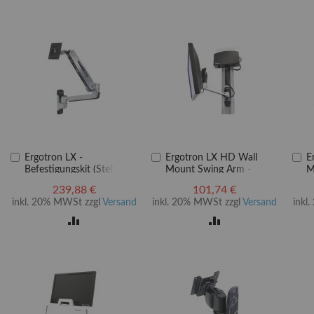
In
In
In
Ergotron LX -
Ergotron LX HD Wall
E
den
den
d
Befestigungskit (Steh-
Mount Swing Arm -
M
Warenkorb
Warenkorb
W
Sitz-Arm, Verlängerung,
Befestigungskit
7
239,88 €
101,74 €
Basis, VESA-Adapter) - für
(Schwenkarm)
m
inkl. 20% MWSt zzgl
Versand
inkl. 20% MWSt zzgl
Versand
inkl
LCD-Display - Kapazität
A
3,2 - 11,3 kg - Polished
ZUR
ZUR
Aluminum -
Bildschirmgröße: bis zu
LISTE
VERGLEICHSLISTE
VERGLEICHSLISTE
106,7 cm (bis zu 42 Zoll)
EN
HINZUFÜGEN
HINZUFÜGEN