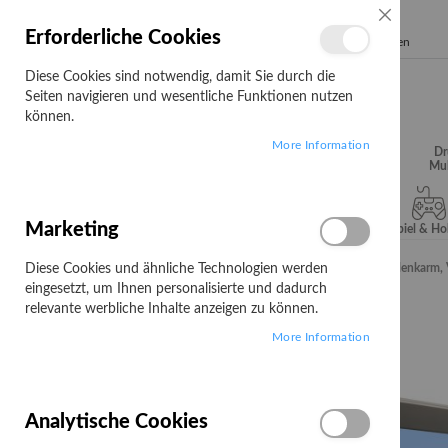
SCHLIESSE
Erforderliche Cookies
Search
Diese Cookies sind notwendig, damit Sie durch die
Seiten navigieren und wesentliche Funktionen nutzen
können.
More Information
Audio, Video &
Büroartikel
Campus
Dr
Hifi
Mul
Marketing
Server & Storage
Software
Spiel & H
Diese Cookies und ähnliche Technologien werden
Startseite
Ergotron Interactive Arm LD - Befestigungskit (Gelenkar
eingesetzt, um Ihnen personalisierte und dadurch
Zum
relevante werbliche Inhalte anzeigen zu können.
Ende
More Information
der
Bildgalerie
springen
Analytische Cookies